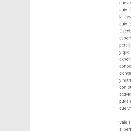
nuestr
quimio
la lín
quimio
Eisenb
esper
perci
y que 
experi
conoci
cienci
y nutr
con ot
activi
pude 
que vi
Vale s
al per