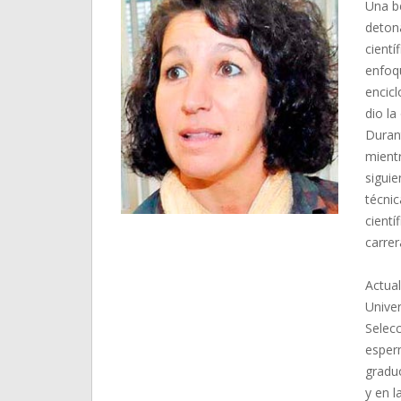
Una be
detona
cientí
enfoqu
encicl
dio la
Durant
mient
siguie
técnic
cientí
carrer
Actual
Unive
Selecc
esper
gradu
y en l