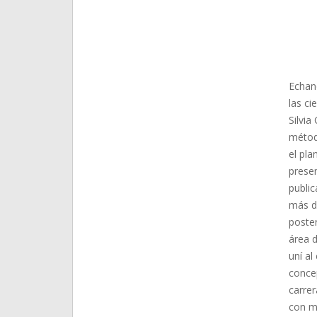
Echan
las ci
Silvia
método
el pla
presen
public
más d
poster
área d
uní al
concep
carrer
con m