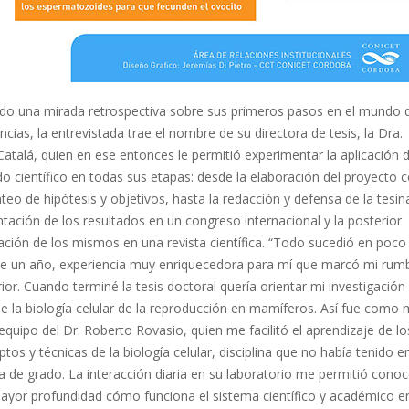
do una mirada retrospectiva sobre sus primeros pasos en el mundo 
encias, la entrevistada trae el nombre de su directora de tesis, la Dra.
 Catalá, quien en ese entonces le permitió experimentar la aplicación d
 científico en todas sus etapas: desde la elaboración del proyecto 
nteo de hipótesis y objetivos, hasta la redacción y defensa de la tesina
tación de los resultados en un congreso internacional y la posterior
ación de los mismos en una revista científica. “Todo sucedió en poco
e un año, experiencia muy enriquecedora para mí que marcó mi rum
ior. Cuando terminé la tesis doctoral quería orientar mi investigación 
e la biología celular de la reproducción en mamíferos. Así fue como
 equipo del Dr. Roberto Rovasio, quien me facilitó el aprendizaje de lo
tos y técnicas de la biología celular, disciplina que no había tenido e
a de grado. La interacción diaria en su laboratorio me permitió conoc
ayor profundidad cómo funciona el sistema científico y académico e