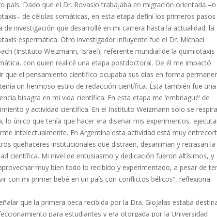
o país. Dado que el Dr. Rovasio trabajaba en migración orientada –o
taxis– de células somáticas, en esta etapa definí los primeros pasos
ea de investigación que desarrollé en mi carrera hasta la actualidad: la
taxis espermática. Otro investigador influyente fue el Dr. Michael
ach (Instituto Weizmann, Israel), referente mundial de la quimiotaxis
mática, con quien realicé una etapa postdoctoral. De él me impactó
bir que el pensamiento científico ocupaba sus días en forma permanen
tenía un hermoso estilo de redacción científica. Ésta también fue una
encia bisagra en mi vida científica. En esta etapa me ‘embriagué’ de
miento y actividad científica. En el Instituto Weizmann sólo se respir
a, lo único que tenía que hacer era diseñar mis experimentos, ejecuta
irme intelectualmente. En Argentina esta actividad está muy entrecor
ros quehaceres institucionales que distraen, desaniman y retrasan la
dad científica. Mi nivel de entusiasmo y dedicación fueron altísimos, y
aprovechar muy bien todo lo recibido y experimentado, a pesar de te
vir con mi primer bebé en un país con conflictos bélicos”, reflexiona.
eñalar que la primera beca recibida por la Dra. Giojalas estaba destin
feccionamiento para estudiantes y era otorgada por la Universidad