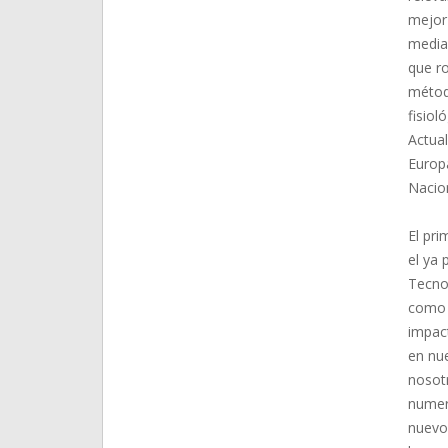
mejor 
media
que ro
métod
fisiol
Actua
Europ
Nacio
El pri
el ya 
Tecnol
como 
impac
en nu
nosotr
numero
nuevos