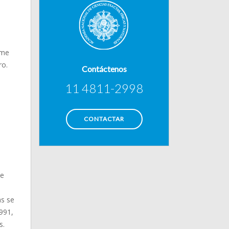
 me
ro.
Contáctenos
11 4811-2998
CONTACTAR
de
as se
991,
s.