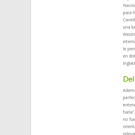
Nacio
para h
Cient
una b
Weizma
intern
le per
en dis
Inglat
Del
Ademá
perfec
entend
haría”
no fu
orien
releva