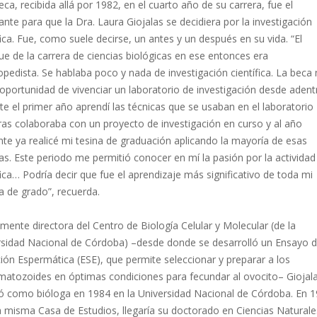
ca, recibida allá por 1982, en el cuarto año de su carrera, fue el
nte para que la Dra. Laura Giojalas se decidiera por la investigación
fica. Fue, como suele decirse, un antes y un después en su vida. “El
e de la carrera de ciencias biológicas en ese entonces era
opedista. Se hablaba poco y nada de investigación científica. La beca
 oportunidad de vivenciar un laboratorio de investigación desde adent
e el primer año aprendí las técnicas que se usaban en el laboratorio
ras colaboraba con un proyecto de investigación en curso y al año
nte ya realicé mi tesina de graduación aplicando la mayoría de esas
as. Este periodo me permitió conocer en mí la pasión por la actividad
fica… Podría decir que fue el aprendizaje más significativo de toda mi
a de grado”, recuerda.
mente directora del Centro de Biología Celular y Molecular (de la
rsidad Nacional de Córdoba) –desde donde se desarrolló un Ensayo 
ión Espermática (ESE), que permite seleccionar y preparar a los
matozoides en óptimas condiciones para fecundar al ovocito– Giojal
ó como bióloga en 1984 en la Universidad Nacional de Córdoba. En 1
a misma Casa de Estudios, llegaría su doctorado en Ciencias Naturale