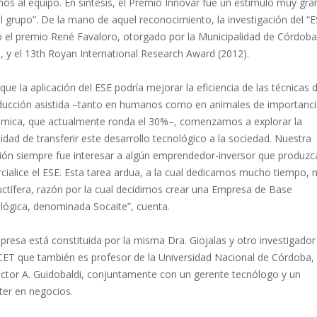
os al equipo. En síntesis, el Premio Innovar fue un estímulo muy gra
l grupo”. De la mano de aquel reconocimiento, la investigación del “E
ió el premio René Favaloro, otorgado por la Municipalidad de Córdoba
, y el 13th Royan International Research Award (2012).
ue la aplicación del ESE podría mejorar la eficiencia de las técnicas 
ducción asistida –tanto en humanos como en animales de importanc
mica, que actualmente ronda el 30%–, comenzamos a explorar la
lidad de transferir este desarrollo tecnológico a la sociedad. Nuestra
ción siempre fue interesar a algún emprendedor-inversor que produzc
ialice el ESE. Esta tarea ardua, a la cual dedicamos mucho tiempo, 
uctífera, razón por la cual decidimos crear una Empresa de Base
lógica, denominada Socaite”, cuenta.
resa está constituida por la misma Dra. Giojalas y otro investigador
ET que también es profesor de la Universidad Nacional de Córdoba, 
éctor A. Guidobaldi, conjuntamente con un gerente tecnólogo y un
ter en negocios.