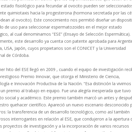
estado fisiológico para fecundar al ovocito pueden ser seleccionado
nte quimiotaxis hacia la progesterona (hormona secretada por las cé
dean al ovocito). Este conocimiento nos permitió diseñar un disposit
o de uso para seleccionar espermatozoides en el mejor estado
ógico, al cual denominamos “ESE” (Ensayo de Selección Espermática).
lmente, este desarrollo ya cuenta con patente aprobada para Argenti
a, USA, Japón, cuyos propietarios son el CONICET y la Universidad
nal de Córdoba.
mer hito del ESE llegó en 2009 , cuando el equipo de investigación reci
prestigioso Premio Innovar, que otorga el Ministerio de Ciencia,
ogía e Innovación Productiva de la Nación. “Esa distinción la vivimos
un premio al trabajo en equipo. Fue una alegría inesperada que tuvo
to social y académico. Este premio también marcó un antes y despu
estro quehacer científico. Apareció un nuevo escenario desconocido 
os: la transferencia de un desarrollo tecnológico, como así también
sos interrogantes en relación al ESE, que condujeron a la apertura 
 proyectos de investigación y a la incorporación de varios recursos