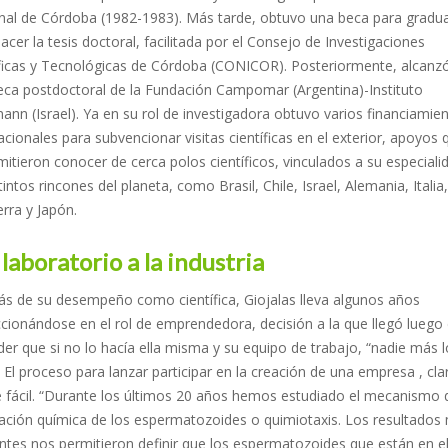
nal de Córdoba (1982-1983). Más tarde, obtuvo una beca para gradu
acer la tesis doctoral, facilitada por el Consejo de Investigaciones
íficas y Tecnológicas de Córdoba (CONICOR). Posteriormente, alcanz
eca postdoctoral de la Fundación Campomar (Argentina)-Instituto
nn (Israel). Ya en su rol de investigadora obtuvo varios financiamie
acionales para subvencionar visitas científicas en el exterior, apoyos 
mitieron conocer de cerca polos científicos, vinculados a su especiali
tintos rincones del planeta, como Brasil, Chile, Israel, Alemania, Italia,
erra y Japón.
 laboratorio a la industria
s de su desempeño como científica, Giojalas lleva algunos años
cionándose en el rol de emprendedora, decisión a la que llegó luego
er que si no lo hacía ella misma y su equipo de trabajo, “nadie más l
. El proceso para lanzar participar en la creación de una empresa , cla
e fácil. “Durante los últimos 20 años hemos estudiado el mecanismo 
tación química de los espermatozoides o quimiotaxis. Los resultados
ntes nos permitieron definir que los espermatozoides que están en e