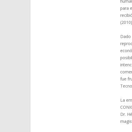
human
para e
recib
(2010)
Dado q
repro
econó
posibi
inten
comerc
fue fr
Tecno
La emp
CONIC
Dr. H
magis