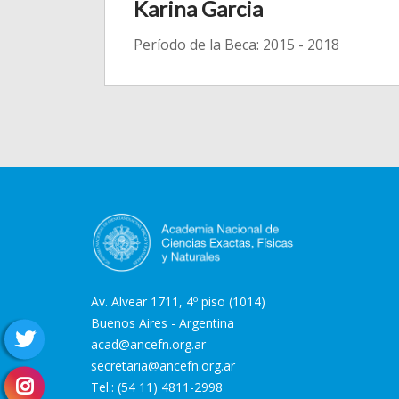
Karina Garcia
Período de la Beca: 2015 - 2018
Av. Alvear 1711, 4º piso (1014)
Buenos Aires - Argentina
acad@ancefn.org.ar
secretaria@ancefn.org.ar
Tel.: (54 11) 4811-2998