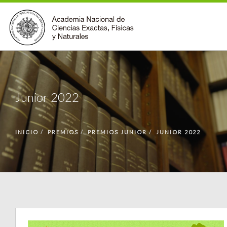
INSTITUCIONAL
ACCIONES
Junior 2022
PREMIOS
BECAS
INICIO
PREMIOS
PREMIOS JUNIOR
JUNIOR 2022
BIBLIOTECA
COMUNIDAD
VOLVER A LA PÁGINA INICIAL
FORMULARIO DE CONTACTO
BUSCAR EN ANCEFN