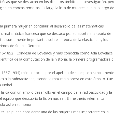
ficas que se destacan en los distintos ámbitos de investigación, per
rigina en épocas remotas. Es larga la lista de mujeres que a lo largo d
 la primera mujer en contribuir al desarrollo de las matemáticas.
), matemática francesa que se destacó por su aporte a la teoría de
es sumamente importantes sobre la teoría de la elasticidad y los
primos de Sophie Germain.
 1815-1852), Condesa de Lovelace y más conocida como Ada Lovelace,
científica de la computación de la historia, la primera programadora d
, 1867-1934) más conocida por el apellido de su esposo simplement
ra a la radioactividad, siendo la máxima pionera en este ámbito. Fue 
s Nobel.
física con un amplio desarrollo en el campo de la radioactividad y la
l equipo que descubrió la fisión nuclear. El meitnerio (elemento
do así en su honor.
5) se puede considerar una de las mujeres más importante en la