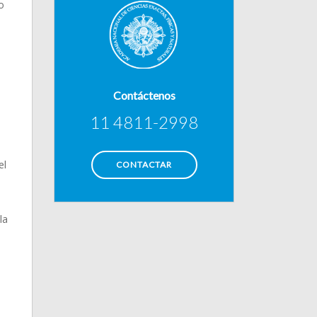
o
e
Contáctenos
11 4811-2998
el
CONTACTAR
e
la