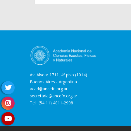
Av. Alvear 1711, 4º piso (1014)
Buenos Aires - Argentina
acad@ancefn.org.ar
secretaria@ancefn.org.ar
Tel.: (54 11) 4811-2998