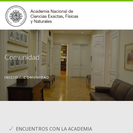
INSTITUCIONAL
ACCIONES
Comunidad
PREMIOS
BECAS
INICIO
COMUNIDAD
BIBLIOTECA
COMUNIDAD
VOLVER A LA PÁGINA INICIAL
FORMULARIO DE CONTACTO
ENCUENTROS CON LA ACADEMIA
BUSCAR EN ANCEFN