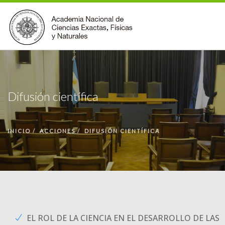
INSTITUCIONAL
ACCIONES
Difusión científica
PREMIOS
BECAS
INICIO
ACCIONES
DIFUSIÓN CIENTÍFICA
BIBLIOTECA
COMUNIDAD
VOLVER A LA PÁGINA INICIAL
FORMULARIO DE CONTACTO
EL ROL DE LA CIENCIA EN EL DESARROLLO DE LAS
BUSCAR EN ANCEFN