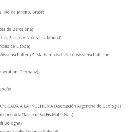
)
 Río de Janeiro. Brasil)
tes de Barcelona)
as, Físicas y Naturales. Madrid)
ias de Lisboa)
Wissenschaften) S.:Mathematisch-Naturwissenschaftliche
operation. Germany)
España
ICADA A LA INGENIERIA (Asociación Argentina de Geología)
conti di laClasse di Sci.Fis.Mat.e Nat.)
 di Bologna)
dicontti delle Aduanze Solenni)