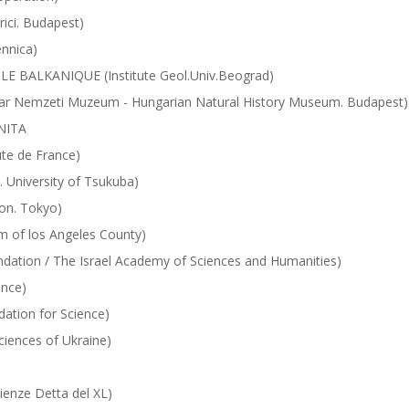
rici. Budapest)
nnica)
BALKANIQUE (Institute Geol.Univ.Beograd)
Nemzeti Muzeum - Hungarian Natural History Museum. Budapest)
NITA
te de France)
 University of Tsukuba)
on. Tokyo)
 of los Angeles County)
ation / The Israel Academy of Sciences and Humanities)
nce)
ation for Science)
ences of Ukraine)
enze Detta del XL)