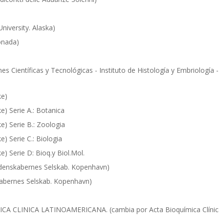
iversity. Alaska)
onada)
s Científicas y Tecnológicas - Instituto de Histología y Embriología -
ke)
) Serie A.: Botanica
) Serie B.: Zoologia
 Serie C.: Biologia
 Serie D: Bioq.y Biol.Mol.
enskabernes Selskab. Kopenhavn)
bernes Selskab. Kopenhavn)
CA CLINICA LATINOAMERICANA. (cambia por Acta Bioquímica Clínic