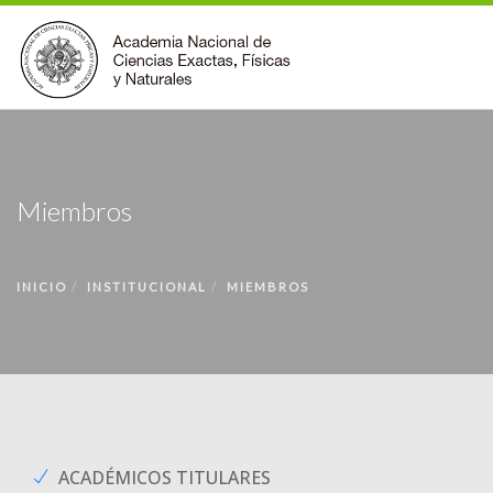
INSTITUCIONAL
ACCIONES
Miembros
PREMIOS
BECAS
INICIO
INSTITUCIONAL
MIEMBROS
BIBLIOTECA
COMUNIDAD
VOLVER A LA PÁGINA INICIAL
FORMULARIO DE CONTACTO
ACADÉMICOS TITULARES
BUSCAR EN ANCEFN