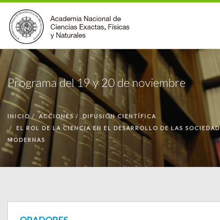
INSTITUCIONAL
Programa del 19 y 20 de noviembre
ACCIONES
PREMIOS
BECAS
INICIO
ACCIONES
DIFUSIÓN CIENTÍFICA
EL ROL DE LA CIENCIA EN EL DESARROLLO DE LAS SOCIEDA
BIBLIOTECA
MODERNAS
COMUNIDAD
VOLVER A LA PÁGINA INICIAL
FORMULARIO DE CONTACTO
BUSCAR EN ANCEFN