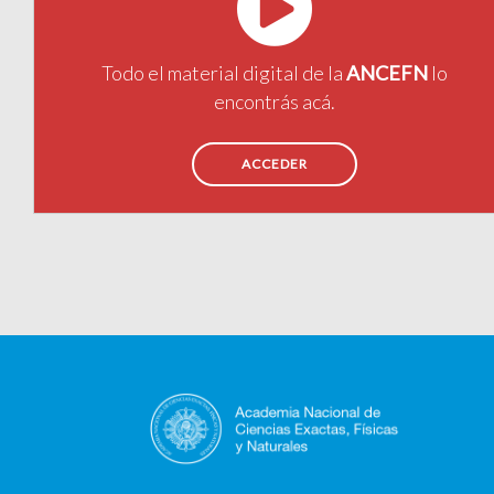
Todo el material digital de la
ANCEFN
lo
encontrás acá.
ACCEDER