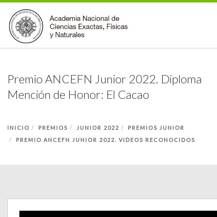
INSTITUCIONAL
Premio ANCEFN Junior 2022. Diploma
ACCIONES
Mención de Honor: El Cacao
PREMIOS
BECAS
INICIO
BIBLIOTECA
PREMIOS
JUNIOR 2022
PREMIOS JUNIOR
PREMIO ANCEFN JUNIOR 2022. VIDEOS RECONOCIDOS
COMUNIDAD
VOLVER A LA PÁGINA INICIAL
FORMULARIO DE CONTACTO
BUSCAR EN ANCEFN