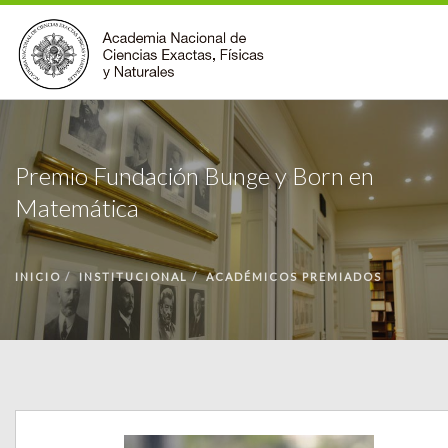
INSTITUCIONAL
Premio Fundación Bunge y Born en
ACCIONES
Matemática
PREMIOS
BECAS
BIBLIOTECA
INICIO
INSTITUCIONAL
ACADÉMICOS PREMIADOS
COMUNIDAD
VOLVER A LA PÁGINA INICIAL
FORMULARIO DE CONTACTO
BUSCAR EN ANCEFN