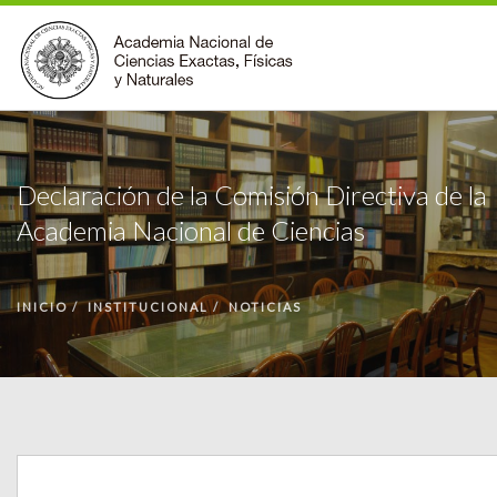
INSTITUCIONAL
Declaración de la Comisión Directiva de la
ACCIONES
Academia Nacional de Ciencias
PREMIOS
BECAS
BIBLIOTECA
INICIO
INSTITUCIONAL
NOTICIAS
COMUNIDAD
VOLVER A LA PÁGINA INICIAL
FORMULARIO DE CONTACTO
BUSCAR EN ANCEFN